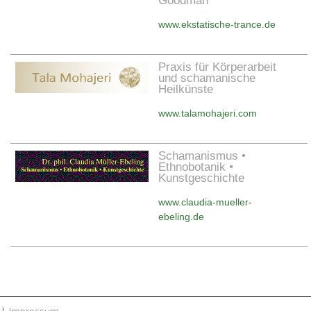
Goodman
www.ekstatische-trance.de
Praxis für Körperarbeit
und schamanische
Heilkünste
www.talamohajeri.com
Schamanismus •
Ethnobotanik •
Kunstgeschichte
www.claudia-mueller-
ebeling.de